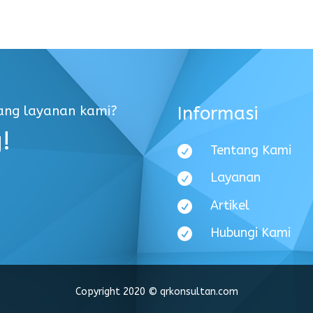
Informasi
tang layanan kami?
!
Tentang Kami

Layanan

Artikel

Hubungi Kami

Copyright 2020
©
qrkonsultan.com