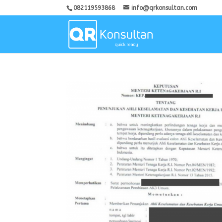
082119593868
info@qrkonsultan.com